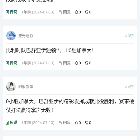
传说
1年前 (2024-07-13)
回复
0
0
3楼
流光溢彩
比利时队巴舒亚伊独领**，1:0胜加拿大！
传说
1年前 (2024-07-13)
回复
0
0
4楼
柳絮飘飘
0小胜加拿大，巴舒亚伊的精彩发挥成就此役胜利，赛事硬
仗打法赢得掌声无数！
传说
1年前 (2024-07-13)
回复
0
0