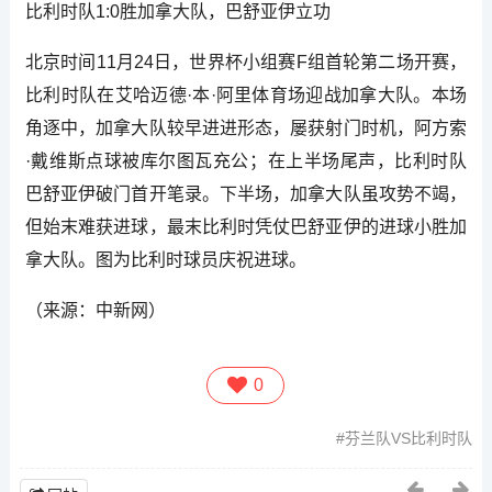
比利时队1:0胜加拿大队，巴舒亚伊立功
北京时间11月24日，世界杯小组赛F组首轮第二场开赛，
比利时队在艾哈迈德·本·阿里体育场迎战加拿大队。本场
角逐中，加拿大队较早进进形态，屡获射门时机，阿方索
·戴维斯点球被库尔图瓦充公；在上半场尾声，比利时队
巴舒亚伊破门首开笔录。下半场，加拿大队虽攻势不竭，
但始末难获进球，最末比利时凭仗巴舒亚伊的进球小胜加
拿大队。图为比利时球员庆祝进球。
（来源：中新网）
0
芬兰队VS比利时队