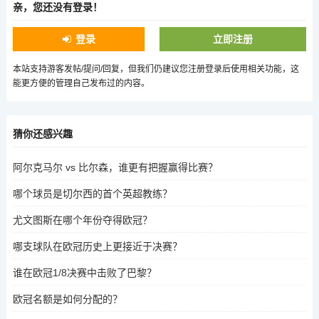
亲，您还没有登录！
登录
立即注册
本站支持游客发帖/提问/回复，但我们仍建议您注册登录后使用相关功能，这
能更方便的管理自己发布过的内容。
猜你还感兴趣
阿尔克马尔 vs 比尔森，谁更有把握赢得比赛？
哪个球员是切尔西的首个英超教练？
尤文图斯在哪个年份夺得欧冠？
哪支球队在欧冠历史上更接近于决赛？
谁在欧冠1/8决赛中击败了巴黎？
欧冠名额是如何分配的？