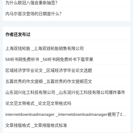
为什么欧冠八强会重新抽签？
内马尔首次登场的日期是什么？
作者还发布过
上海双钱轮胎 _上海双钱轮胎销售有限公司
56听书网免费听书 _56听书网免费听书下载苹果
区域经济学毕业论文 _区域经济学毕业论文选题
五篇优秀的作文提纲 _五篇优秀的作文提纲范文
山东润兴化工科技有限公司 _山东润兴化工科技有限公司爆炸事件
论文范文带格式 _论文范文带格式吗
internetdownloadmanager _internetdownloadmanager被用了15天
文章排版格式 _文章排版格式标准