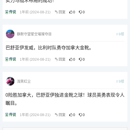
实力与战术布局的成功！
传说
1年前 (2024-08-21)
回复
0
0
8楼
静默守望星空璀璨夺目
巴舒亚伊发威，比利时队勇夺加拿大金靴。
传说
1年前 (2024-08-21)
回复
0
0
9楼
浅笑红尘
0险胜加拿大，巴舒亚伊独进金靴之球！球员英勇表现令人
瞩目。
传说
1年前 (2024-08-21)
回复
0
0