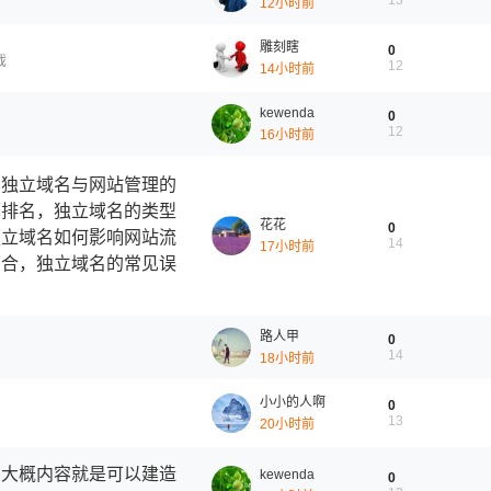
13
12小时前
雕刻瞎
0
戏
12
14小时前
kewenda
0
12
16小时前
，独立域名与网站管理的
擎排名，独立域名的类型
花花
0
独立域名如何影响网站流
14
17小时前
结合，独立域名的常见误
路人甲
0
14
18小时前
小小的人啊
0
13
20小时前
，大概内容就是可以建造
kewenda
0