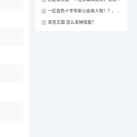
一区血色十字军新公会收人啦！？，一区全新公会招募公告，血色十字军正在招新中！，血色十字军新公会招募，血色十字军新公会，全新的公会等待您的加入！
14
洛克王国 怎么丢掉技能？
15