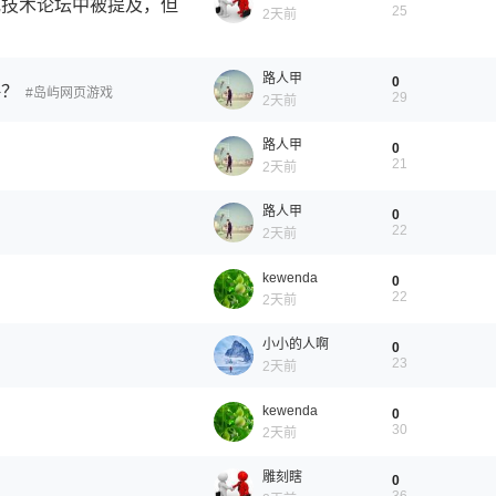
或技术论坛中被提及，但
25
2天前
路人甲
0
略？
岛屿网页游戏
29
2天前
路人甲
0
21
2天前
路人甲
0
22
2天前
kewenda
0
22
2天前
小小的人啊
0
23
2天前
kewenda
0
30
2天前
雕刻瞎
0