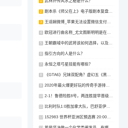
武林外传风水之秘是什么？
1
剧本杀《师父在上》电子版剧本复盘+剧透谜底推凶线索
2
王适娴微博_苹果无法设置微信支付，王适娴微博，微信支付未被苹果支持，王适娴微博显示无法设置微信支付，王适娴微博提示微信支付未被苹果支持，王适娴微博提示微信支付未被苹果支持，王适娴微博提示微信支付未被苹果支持
3
欧冠进行曲名称_尤文图斯明明是在都灵，为什么不叫都灵FC之类的，而是叫尤文图斯
4
王朝霸域中的武将该如何选择，以及如何充分利用他们的攻略？，王朝霸域，如何选择和利用武将的攻略策略，王朝霸域，选择与利用武将的攻略策略，王朝霸域，选将与攻略策略探析，揭秘王朝霸域，选将、攻略与策略探析
5
指引方向的人是什么？
6
永恒之塔弓星技能有哪些？
7
《GTA6》兄妹双配角？虚幻五《黑客帝国》PC免费下载！两款游戏免费领！
8
2020年最火爆更好玩的传奇手游排行榜-3011游戏
9
2-1！鲁德险胜8号，两连胜提早晋级四强，送出纳达尔，鲁德强势逆袭纳达尔晋级四强两连胜提前夺冠
10
比利时队1:0胜加拿大队，巴舒亚伊立功，比利时战胜加拿大，比利时队战胜加拿大，巴舒亚伊独揽金靴，比利时VS加拿大，进球球员和球衣号，比利时在对阵加拿大的比赛中取得了1-0的胜利。
11
152983 世界杯亚洲区預选赛 20:00，2022年世界杯亚洲区预选赛 - 今晚15:00的比赛预告，2022世界杯亚洲区预选赛赛事直播，今晚15点，亚洲区出线热门对决，2022世界杯亚洲区预选赛今夜精彩对决！，2022世界杯亚洲区预选赛今夜谁将迎战？152983为您带来20:00比赛预告，今晚15点，2022世界杯亚洲区预选赛实时直播，亚洲区热门对决即将上演！
12
若是坚决做一个化学类阐发员，有哪些证能够考？
13