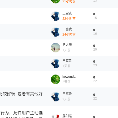
13
21小时前
王富贵
0
15
22小时前
王富贵
0
16
24小时前
路人甲
0
20
1天前
王富贵
0
23
1天前
kewenda
0
22
2天前
较好玩. 或者有其他好
王富贵
0
22
2天前
网络行为，允许用户主动选
雕刻瞎
0