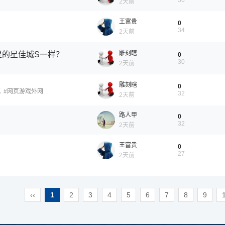
36
2天前
王富贵
0
34
2天前
雕刻瞎
里的星佳城S一样？
0
30
2天前
雕刻瞎
0
式
网页游戏外网
32
2天前
路人甲
0
32
2天前
王富贵
0
27
2天前
‹‹
1
2
3
4
5
6
7
8
9