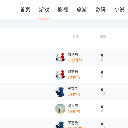
首页
游戏
影视
旅游
数码
小说
发布
回复
雕刻瞎
0
2
13分钟前
雕刻瞎
0
6
2小时前
王富贵
0
12
5小时前
路人甲
0
8
6小时前
王富贵
0