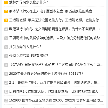
武林外传风水之秘是什么？
1
剧本杀《师父在上》电子版剧本复盘+剧透谜底推凶线索
2
王适娴微博_苹果无法设置微信支付，王适娴微博，微信支付未被苹果支持，王适娴微博显示无法设置微信支付，王适娴微博提示微信支付未被苹果支持，王适娴微博提示微信支付未被苹果支持，王适娴微博提示微信支付未被苹果支持
3
欧冠进行曲名称_尤文图斯明明是在都灵，为什么不叫都灵FC之类的，而是叫尤文图斯
4
王朝霸域中的武将该如何选择，以及如何充分利用他们的攻略？，王朝霸域，如何选择和利用武将的攻略策略，王朝霸域，选择与利用武将的攻略策略，王朝霸域，选将与攻略策略探析，揭秘王朝霸域，选将、攻略与策略探析
5
指引方向的人是什么？
6
永恒之塔弓星技能有哪些？
7
《GTA6》兄妹双配角？虚幻五《黑客帝国》PC免费下载！两款游戏免费领！
8
2020年最火爆更好玩的传奇手游排行榜-3011游戏
9
2-1！鲁德险胜8号，两连胜提早晋级四强，送出纳达尔，鲁德强势逆袭纳达尔晋级四强两连胜提前夺冠
10
比利时队1:0胜加拿大队，巴舒亚伊立功，比利时战胜加拿大，比利时队战胜加拿大，巴舒亚伊独揽金靴，比利时VS加拿大，进球球员和球衣号，比利时在对阵加拿大的比赛中取得了1-0的胜利。
11
152983 世界杯亚洲区預选赛 20:00，2022年世界杯亚洲区预选赛 - 今晚15:00的比赛预告，2022世界杯亚洲区预选赛赛事直播，今晚15点，亚洲区出线热门对决，2022世界杯亚洲区预选赛今夜精彩对决！，2022世界杯亚洲区预选赛今夜谁将迎战？152983为您带来20:00比赛预告，今晚15点，2022世界杯亚洲区预选赛实时直播，亚洲区热门对决即将上演！
12