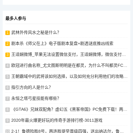
最多人参与
武林外传风水之秘是什么？
1
剧本杀《师父在上》电子版剧本复盘+剧透谜底推凶线索
2
王适娴微博_苹果无法设置微信支付，王适娴微博，微信支付未被苹果支持，王适娴微博显示无法设置微信支付，王适娴微博提示微信支付未被苹果支持，王适娴微博提示微信支付未被苹果支持，王适娴微博提示微信支付未被苹果支持
3
欧冠进行曲名称_尤文图斯明明是在都灵，为什么不叫都灵FC之类的，而是叫尤文图斯
4
王朝霸域中的武将该如何选择，以及如何充分利用他们的攻略？，王朝霸域，如何选择和利用武将的攻略策略，王朝霸域，选择与利用武将的攻略策略，王朝霸域，选将与攻略策略探析，揭秘王朝霸域，选将、攻略与策略探析
5
指引方向的人是什么？
6
永恒之塔弓星技能有哪些？
7
《GTA6》兄妹双配角？虚幻五《黑客帝国》PC免费下载！两款游戏免费领！
8
2020年最火爆更好玩的传奇手游排行榜-3011游戏
9
2-1！鲁德险胜8号，两连胜提早晋级四强，送出纳达尔，鲁德强势逆袭纳达尔晋级四强两连胜提前夺冠
10