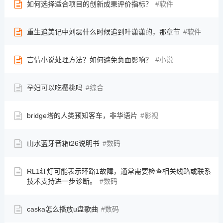
如何选择适合项目的创新成果评价指标？
软件
重生追美记中刘磊什么时候追到叶潇潇的，那章节
软件
言情小说处理方法？如何避免负面影响？
小说
孕妇可以吃樱桃吗
综合
bridge塔的人类预知客车，非华语片
影视
山水蓝牙音箱t26说明书
数码
RL1红灯可能表示环路1故障，通常需要检查相关线路或联系
技术支持进一步诊断。
数码
caska怎么播放u盘歌曲
数码