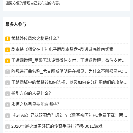
能更方便的管理自己发布过的内容。
最多人参与
武林外传风水之秘是什么？
1
剧本杀《师父在上》电子版剧本复盘+剧透谜底推凶线索
2
王适娴微博_苹果无法设置微信支付，王适娴微博，微信支付未被苹果支持，王适娴微博显示无法设置微信支付，王适娴微博提示微信支付未被苹果支持，王适娴微博提示微信支付未被苹果支持，王适娴微博提示微信支付未被苹果支持
3
欧冠进行曲名称_尤文图斯明明是在都灵，为什么不叫都灵FC之类的，而是叫尤文图斯
4
王朝霸域中的武将该如何选择，以及如何充分利用他们的攻略？，王朝霸域，如何选择和利用武将的攻略策略，王朝霸域，选择与利用武将的攻略策略，王朝霸域，选将与攻略策略探析，揭秘王朝霸域，选将、攻略与策略探析
5
指引方向的人是什么？
6
永恒之塔弓星技能有哪些？
7
《GTA6》兄妹双配角？虚幻五《黑客帝国》PC免费下载！两款游戏免费领！
8
2020年最火爆更好玩的传奇手游排行榜-3011游戏
9