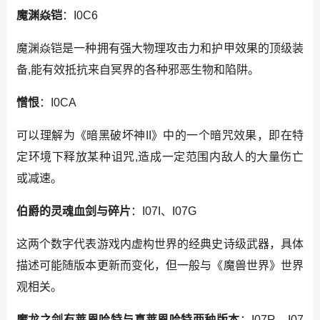
魔渊焱铠
：I0C6
魔渊焱铠是一种拥有强大物理攻击力和护甲效果的顶级装
备,能有效抵抗来自冥界的各种邪恶生物和陷阱。
憎恨
：I0CA
可以理解为《暗黑破坏神II》中的一个暗咒效果，即在特
定环境下释放某种诅咒,造成一定范围内敌人的大量伤亡
或减速。
伯爵的灵魂血剑与碎片
：I07I、I07G
这两个数字代表游戏内虚构世界的经典史诗级武器，具体
描述可能随版本更新而变化，但一般与《魔兽世界》世界
观相关。
魔龙之剑有莱恩哈特与真莱恩哈特两种版本
：I07R、I07