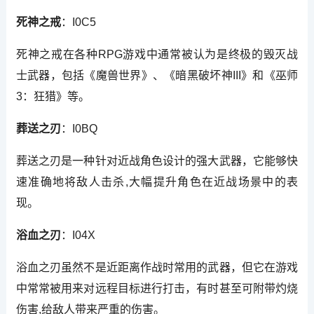
死神之戒
：I0C5
死神之戒在各种RPG游戏中通常被认为是终极的毁灭战
士武器，包括《魔兽世界》、《暗黑破坏神III》和《巫师
3：狂猎》等。
葬送之刃
：I0BQ
葬送之刃是一种针对近战角色设计的强大武器，它能够快
速准确地将敌人击杀,大幅提升角色在近战场景中的表
现。
浴血之刃
：I04X
浴血之刃虽然不是近距离作战时常用的武器，但它在游戏
中常常被用来对远程目标进行打击，有时甚至可附带灼烧
伤害,给敌人带来严重的伤害。