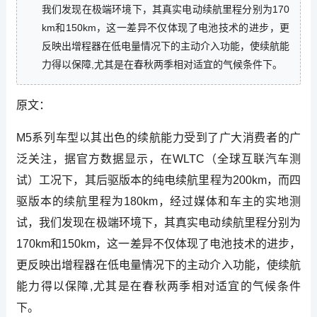
我们发现在极端环境下，其真实电动续航里程分别为170
km和150km，这一差异不仅体现了电池技术的进步，更
反映出增程器在低电量情况下的主动介入功能，使续航能
力得以保障,尤其是在春秋两季相对适宜的气候条件下。
原文：
M5系列车型以其出色的续航能力受到了广大消费者的广
泛关注，据官方数据显示，在WLTC（全球互联汽车测
试）工况下，其后驱版本的纯电续航里程为200km，而四
驱版本的续航里程为180km，经过媒体和车主的实地测
试，我们发现在极端环境下，其真实电动续航里程分别为
170km和150km，这一差异不仅体现了电池技术的进步，
更反映出增程器在低电量情况下的主动介入功能，使续航
能力得以保障,尤其是在春秋两季相对适宜的气候条件
下。