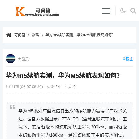
可问答
数码
华为m5续航实测，华为M5续航表现如何？
楼主
王富贵
华为m5续航实测，华为M5续航表现如何？
6个月前 (06-07 08:39)
阅读
34
回复
0
华为M5系列车型凭借其出众的续航能力赢得了广泛的关
注，据官方数据显示，在WLTC（全球互联汽车测试）工
况下，其后驱版本的纯电续航里程为200km，而四驱版
本的续航里程为180km，经过媒体和车主的实地测试，