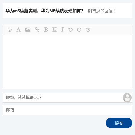
华为m5续航实测，华为M5续航表现如何？
期待您的回复！