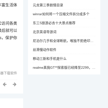
丰富生活体
元龙第三季剧情目录
winrar如何将一个压缩文件拆分成多个
东三S旅游必去十大景点推荐
松访问各类
装后就可以
北京英语导游词
s，保护你
尼泊尔几乎和全球断航，唯独不拒绝印度旅客入境，这是什么操作
丝滑慢动作软件
移动三新和手机是什么
realme真我GT**探索版已经降至2299，性价比提升，你会考虑吗
览器下载软件