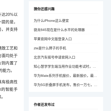
猜你还感兴趣
升达20%以
为什么iPhone这么便宜
一提的是，
任务，并支持
骁龙845现在是什么水平的处理器
苹果官网中文版登录入口
精致工艺和
zte是什么牌子的手机
方面均处于
北京汽车摇号申请官网入口
芯片则内置了
知心慧学学生端当用作业功能考试时，老师那边能不能监控我这边的手机屏幕?急
容的能力。
华为Mate系列手机报价，最新报价，最低价格多少钱
具有极高性
华为5G折叠屏手机发布，售价一万七，完全不一样的手感和使用体验，你怎么看？你会买吗
体的智能手
策。
作者还发布过