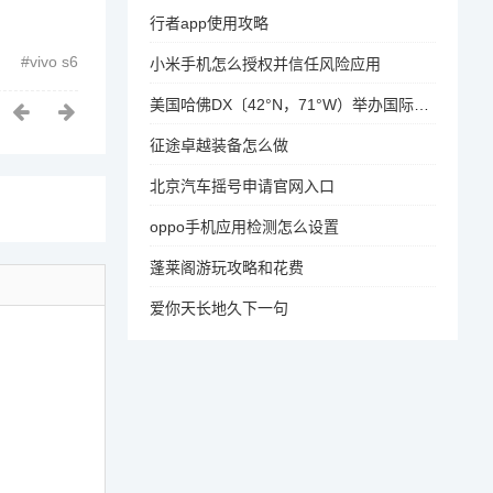
行者app使用攻略
vivo s6
小米手机怎么授权并信任风险应用
美国哈佛DX〔42°N，71°W）举办国际网页制作比赛，收件时间以当地时间2月15日23时截止，直接以网络（E
征途卓越装备怎么做
北京汽车摇号申请官网入口
oppo手机应用检测怎么设置
蓬莱阁游玩攻略和花费
爱你天长地久下一句