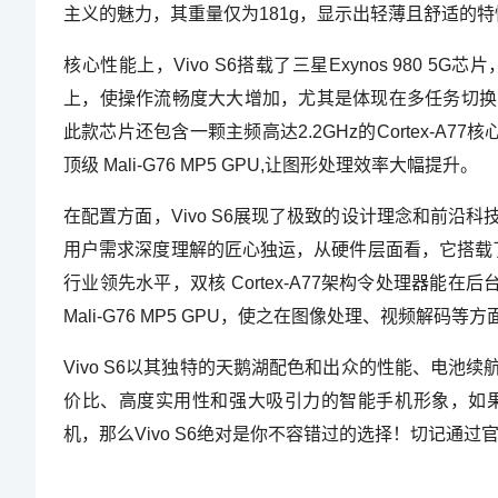
主义的魅力，其重量仅为181g，显示出轻薄且舒适的特
核心性能上，Vivo S6搭载了三星Exynos 980 
上，使操作流畅度大大增加，尤其是体现在多任务切换
此款芯片还包含一颗主频高达2.2GHz的Cortex-A7
顶级 Mali-G76 MP5 GPU,让图形处理效率大幅提升。
在配置方面，Vivo S6展现了极致的设计理念和前沿
用户需求深度理解的匠心独运，从硬件层面看，它搭载了
行业领先水平，双核 Cortex-A77架构令处理器能在后
Mali-G76 MP5 GPU，使之在图像处理、视频
Vivo S6以其独特的天鹅湖配色和出众的性能、电
价比、高度实用性和强大吸引力的智能手机形象，如
机，那么Vivo S6绝对是你不容错过的选择！切记通