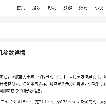
首页
游戏
影视
旅游
数码
小说
6手机参数详情
电池，续航能力卓越，保障长时间使用，采用全方位屏设计，
计精良时尚，色彩丰富多样，能满足多元用户需求，该款手机
官网即可获取详细参数信息。
（长161.5mm、宽74.4mm、厚8.78mm），轻盈简约，