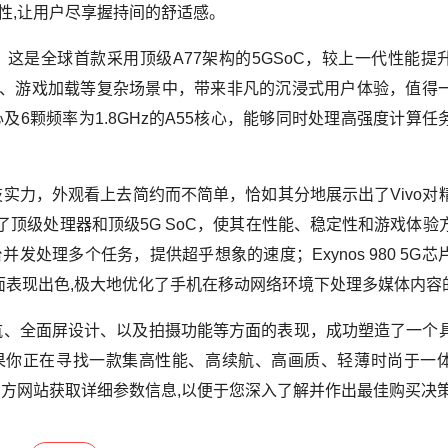
性,让用户尽享握持间的舒适感。
5G芯片，这是全球首款采用顶级A77架构的5GSoC，较上一代性能提
、游戏加载等复杂场景中，带来非凡的沉浸式用户体验，值得
7核心及6颗频率为1.8GHz的A55核心，能够同时处理高强度计算
科技实力，外观看上去简约而不简单，恰如其分地展示出了Vivo对
顶级处理器和顶级5G SoC，使其在性能、稳定性和游戏体验
台并发处理多个任务，提供超乎想象的速度；Exynos 980 5G
解码等方面表现出色,极大地优化了手机在移动网络环境下处理多媒体内
池续航、全面屏设计、以及拍摄功能等方面的表现，成功塑造了一个
果你正在寻找一款集高性能、高续航、高画质、轻薄时尚于一
过官方网站获取详细参数信息,以便于您深入了解并作出最佳购买决