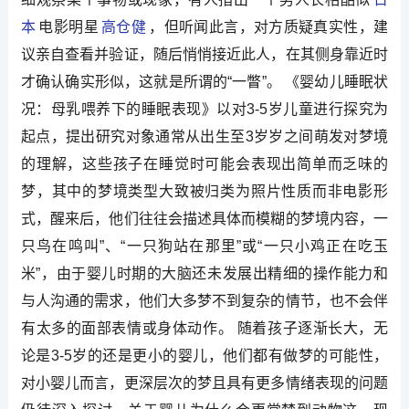
本
电影明星
高仓健
，但听闻此言，对方质疑真实性，建
议亲自查看并验证，随后悄悄接近此人，在其侧身靠近时
才确认确实形似，这就是所谓的“一瞥”。 《婴幼儿睡眠状
况：母乳喂养下的睡眠表现》以对3-5岁儿童进行探究为
起点，提出研究对象通常从出生至3岁岁之间萌发对梦境
的理解，这些孩子在睡觉时可能会表现出简单而乏味的
梦，其中的梦境类型大致被归类为照片性质而非电影形
式，醒来后，他们往往会描述具体而模糊的梦境内容，一
只鸟在鸣叫”、“一只狗站在那里”或“一只小鸡正在吃玉
米”，由于婴儿时期的大脑还未发展出精细的操作能力和
与人沟通的需求，他们大多梦不到复杂的情节，也不会伴
有太多的面部表情或身体动作。 随着孩子逐渐长大，无
论是3-5岁的还是更小的婴儿，他们都有做梦的可能性，
对小婴儿而言，更深层次的梦且具有更多情绪表现的问题