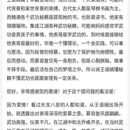
代背景和家世背景的束缚，古代女人都是琴棋书画为主，
而精通各个武功秘籍是提现她的书，也就是读书，他家有
琅嬛福地，集成江湖各种武功秘籍，可能她妈妈感觉学武
功是男孩子的事情，他表哥是学武功的，到时候直接嫁给
他表哥是最好的，毕竟一个懂理论，一个会实践，可以事
与愿违，因为段誉的倾慕，甘愿为了保护她为她牺牲，最
后而感动。而慕容复空有一身抱负，但是心胸狭隘，做事
不择手段。最后活在自己的梦境之中。所以说王语嫣懂秘
籍不懂武功也是跟家境有一定关系。
您好，非常感谢您的邀请！对于这个提问我的看法是：
因为爱情！看过天龙八部的人都知道，从王语嫣出场开
始，就透露出对表哥深深的爱慕之意。慕容复风度翩翩，
武功高强，仪表不凡，在江湖中和北乔峰齐名，在当时武