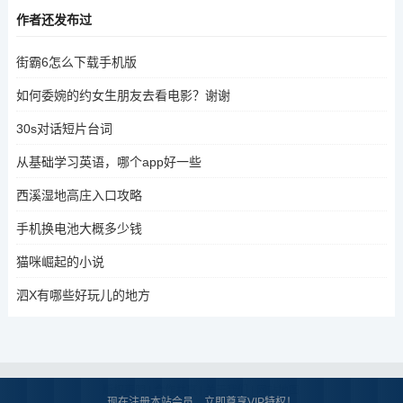
作者还发布过
街霸6怎么下载手机版
如何委婉的约女生朋友去看电影？谢谢
30s对话短片台词
从基础学习英语，哪个app好一些
西溪湿地高庄入口攻略
手机换电池大概多少钱
猫咪崛起的小说
泗X有哪些好玩儿的地方
版权声明
|
合作共赢
|
关于我们
|
网站地图
现在注册本站会员，立即尊享VIP特权！