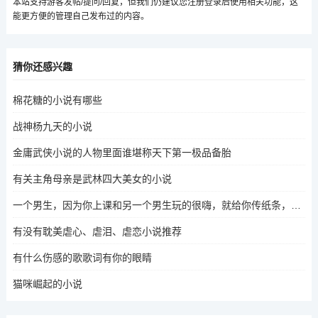
本站支持游客发帖/提问/回复，但我们仍建议您注册登录后使用相关功能，这
能更方便的管理自己发布过的内容。
猜你还感兴趣
棉花糖的小说有哪些
战神杨九天的小说
金庸武侠小说的人物里面谁堪称天下第一极品备胎
有关主角母亲是武林四大美女的小说
一个男生，因为你上课和另一个男生玩的很嗨，就给你传纸条，你跟他解释，他还说不在乎，啥意思
有没有耽美虐心、虐泪、虐恋小说推荐
有什么伤感的歌歌词有你的眼睛
猫咪崛起的小说