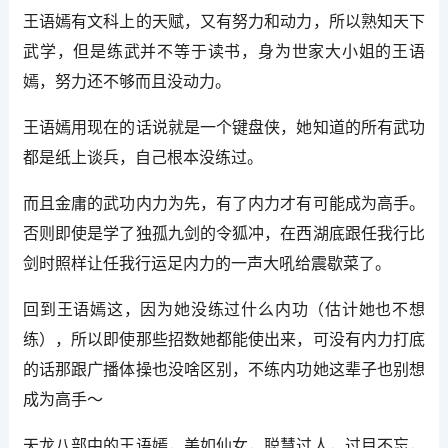
王语嫣有文科上的天赋，又有努力和动力，所以熟知天下
武学，但是练武并不等于读书，身为世家大小姐的王语
嫣，努力还不够而且没动力。
王语嫣用现在的话说就是一个键盘侠，她知道的所有武功
都是纸上谈兵，自己根本没练过。
而且金庸的武功内力为先，有了内力才有可能成为高手。
否则即使是学了独孤九剑的令狐冲，在西湖底跟任我行比
剑时照样让任我行运足内力的一声大吼给震歇菜了。
回到王语嫣这，因为她没练过什么内功（估计她也不想
练），所以即使那些招数她都能使出来，可没有内力打底
的话那跟广播体操也没啥区别，不练内功她这辈子也别想
成为高手～
天龙八部中的王语嫣，美如仙女，聪慧过人，过目不忘，