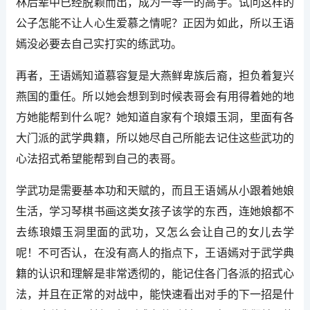
林后辈中已经脱颖而出，成为一等一的高手。试问这样的
公子怎能不让人心生爱慕之情呢？正因为如此，所以王语
嫣没必要去自己实打实的练武功。
再者，王语嫣知道慕容复是大燕鲜卑族后裔，担负着复兴
燕国的重任。所以她会想到到时候表哥会有用得着她的地
方她能帮到什么呢？她知道自家有个琅嬛玉洞，里面有各
大门派的武学典籍，所以她尽自己所能去记住这些武功的
心法招式希望能帮到自己的表哥。
学武功是需要基本功和天赋的，而且王语嫣从小跟着她娘
生活，学习琴棋书画这类女孩子该学的东西，连她娘都不
去练琅嬛玉洞里面的武功，又怎么会让自己的女儿去学
呢！不可否认，在没有高人的指点下，王语嫣对于武学典
籍的认识和理解是非常透彻的，能记住各门各派的招式心
法，并且在正常的对战中，能快速看出对手的下一招是什