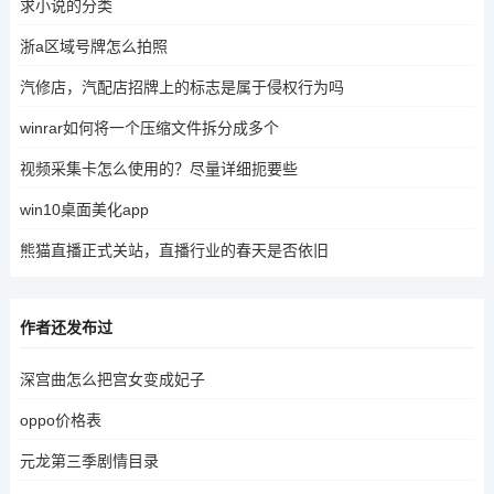
求小说的分类
浙a区域号牌怎么拍照
汽修店，汽配店招牌上的标志是属于侵权行为吗
winrar如何将一个压缩文件拆分成多个
视频采集卡怎么使用的？尽量详细扼要些
win10桌面美化app
熊猫直播正式关站，直播行业的春天是否依旧
作者还发布过
深宫曲怎么把宫女变成妃子
oppo价格表
元龙第三季剧情目录