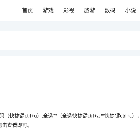
首页
游戏
影视
旅游
数码
小说
trl+u）,全选**（全选快捷键ctrl+a **快捷键ctrl+c
存，点击查看即可。