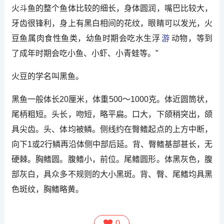
火斗鱼的整个鱼体比较的细长，身体圆润，嘴巴比较大，
牙齿很锋利，身上有黑白相间的花纹，眼睛可以发光，火
豆鱼属肉食性鱼类，幼鱼时期会吃水生浮
游
动物，等到
了成年时期会吃小鱼、小虾、小青蛙等。”
火豆的学名叫黑鱼。
黑鱼一般体长20厘米，体重500～1000克。体近圆筒状，
尾柄粗短。头长，吻短，略平扁。口大，下颌稍突出，颌
具尖齿。头、体均被鳞。侧线约在臀鳍起点的上方中断，
向下1或2行鳞再沿体侧中部后延。背、臀鳍基部甚长，无
硬棘。胸鳍圆。腹鳍小，前位。尾鳍圆形。体黑灰色，腹
部灰白，具众多不规则的大小黑斑。背、臀、尾鳍均具黑
色斑纹，胸鳍略黄。
0