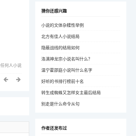
猜你还感兴趣
小说的文体杂糅性举例
北方有佳人小说结局
隐蔽战线的结局如何
洛漓神龙宗小说名叫什么？
撩任何人小说
温宁霍邵庭小说叫什么名字
好听的书排行榜前十名
转生成蜘蛛又怎样女主最后结局
别走是什么命令从句
作者还发布过