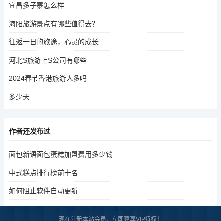
宜昌多子寨怎么样
海阳旅游景点有哪些值得去？
往返一日的旅途，心灵的成长
河北S旅游上S公司有哪些
2024春节香港旅游人多吗
多少天
作者还发布过
面包新语面包蛋糕加盟费用多少钱
中式糕点排行榜前十名
如何阻止软件自动更新
软件企业属于一般纳税人需要交那些税，税率是多少
现在注册本站会员，立即尊享VIP特权！