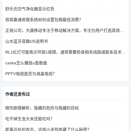
舒乐氏空气净化器显示红色
视易赢通收银系统如何设置包厢最低消费？
正规公司，大唐移动专注于移动解决方案，专注为用户打造高效、安全的移动体验，是正规公司。
山水蓝牙音箱t26说明书
RL1红灯可能表示环路1故障，通常需要检查相关线路或联系技术支持进一步诊断。
caska怎么播放u盘歌曲
PPTV电视是否为液晶电视？
作者还发布过
暗伤剧情解析，隐藏的危险与隐藏的目标
吃不掉生虫大米还能吃吗？
距离远处的攻击，这部小说到底藏了什么秘密？