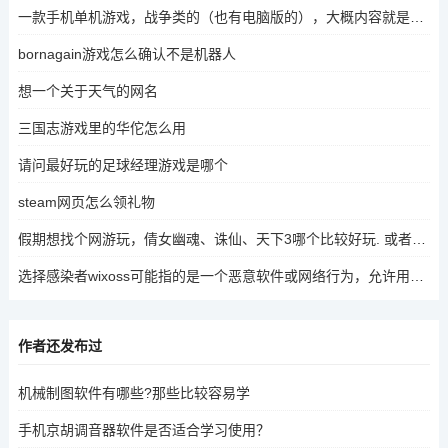
一款手机单机游戏，战争类的（也有电脑版的），大概内容就是可以建造兵营，坦克，还有维修车量，兵种迹处
bornagain游戏怎么确认不是机器人
想一个关于天气的网名
三国志游戏里的华佗怎么用
请问最好玩的足球经理游戏是哪个
steam网页怎么领礼物
假期想找个网游玩，倩女幽魂、诛仙、天下3哪个比较好玩. 或者有其他好玩的网游也可以推荐
选择感染者wixoss可能指的是一个恶意软件或网络行为，允许用户主动选择感染其他用户或设备。这个词可能在网络社区或技术论坛中被提及，但具体含义因语境而异。
作者还发布过
机械制图软件有哪些?那些比较容易学
手机京胡调音器软件是否适合学习使用？