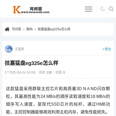
可问答
数码
技嘉猛盘eg325e怎么样
楼主
王富贵
技嘉猛盘eg325e怎么样
2个月前 (06-04 00:08)
阅读
130
回复
0
这款猛盘采用群联主控芯片和高质量3D N
A
ND闪存颗
粒，其最高性能为24 MB/s的顺序读取速度和18 MB/s的
顺序写入速度，是现代SSD芯片的标杆，通过HMB功
能，主控控制器能够高效利用主机内存，避免性能损失。