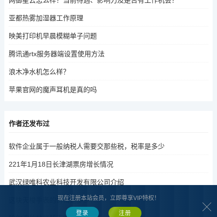
网御星云怎么样？当前待遇、影响力及是否有工作机会？
亚都热雾加湿器工作原理
映美打印机早晨模糊单子问题
腾讯通rtx服务器端设置使用方法
浪木净水机怎么样？
苹果官网的魔声耳机是真的吗
作者还发布过
软件企业属于一般纳税人需要交那些税，税率是多少
221年1月18日长津湖票房增长情况
武汉绿唯科农业科技开发有限公司介绍
现在注册本站会员，立即尊享VIP特权！
这块天梭手表的价格是多少？
登录
注册