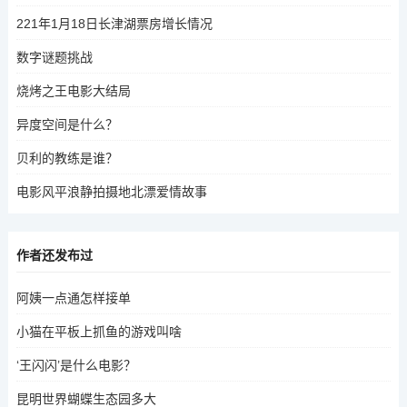
221年1月18日长津湖票房增长情况
数字谜题挑战
烧烤之王电影大结局
异度空间是什么？
贝利的教练是谁？
电影风平浪静拍摄地北漂爱情故事
作者还发布过
阿姨一点通怎样接单
小猫在平板上抓鱼的游戏叫啥
‘王闪闪’是什么电影？
昆明世界蝴蝶生态园多大