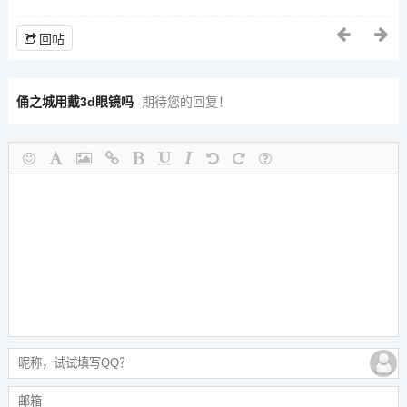
回帖
俑之城用戴3d眼镜吗
期待您的回复！