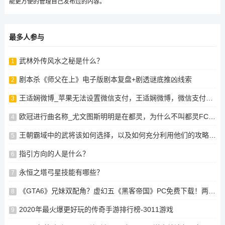
能更方便的管理自己发布过的内容。
最多人参与
武林外传风水之秘是什么？
1
剧本杀《师父在上》电子版剧本复盘+剧透谜底推凶线索
2
王适娴微博_苹果无法设置微信支付，王适娴微博，微信支付未被苹果支持，王适娴微博显示无法设置微信支付，王适娴微博提示微信支付未被苹果支持，王适娴微博提示微信支付未被苹果支持，王适娴微博提示微信支付未被苹果支持
3
欧冠进行曲名称_尤文图斯明明是在都灵，为什么不叫都灵FC之类的，而是叫尤文图斯
4
王朝霸域中的武将该如何选择，以及如何充分利用他们的攻略？，王朝霸域，如何选择和利用武将的攻略策略，王朝霸域，选择与利用武将的攻略策略，王朝霸域，选将与攻略策略探析，揭秘王朝霸域，选将、攻略与策略探析
5
指引方向的人是什么？
6
永恒之塔弓星技能有哪些？
7
《GTA6》兄妹双配角？虚幻五《黑客帝国》PC免费下载！两款游戏免费领！
8
2020年最火爆更好玩的传奇手游排行榜-3011游戏
9