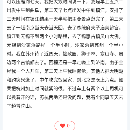
可以压缩到七天。我把大致时间说一下，我是早上五点半
出发中午到曲阜，第二天早七点出发中午到镇江，安排了
三天时间在镇江结果一天半就把主要景点逛完了，第三天
去了一趟南京当天去当天回，去了总统府夫子庙美龄宫。
镇江到无锡不到两个小时路程，去了锡惠古镇灵山大佛。
无锡到沙家浜路程一个半小时，沙家浜到苏州一个半小
时。我在苏州待了近四天，拙政园、狮子林、寒山寺、周
边两个古镇都去了。回程还是一早走晚上到济南，由于全
程我一个人开车，第二天上午我睡懒觉，其他人把大明湖
和趵突泉逛了，中午吃完饭回家，到北京是晚上六点。如
果把杭州加上时间就紧的很。不过车上有两个以上司机可
以换着开的话，苏杭两地还是没问题，我有个同事五天去
了趟普陀山。
0