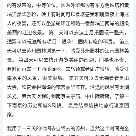
的有没带的，中等价位。因为外滩那边有东方明珠塔和黄
埔江豪华游轮，晚上有时间可以登塔感受和眺望夜上海迷
人的夜景，还可以坐游轮环江领略一番黄埔江两岸的超级
美丽的江边夜景。 第二天可以去迪士尼乐园玩一整天，
通票可以玩遍所有项目，很嗨！ 园内有吃的稍贵。 第三
天可以去苏州园林浏览一下，感受苏州园林的江南园林美
景。 第四天可以去杭州游览美丽的西湖，门票也不贵，
有时间再去一下西溪湿地。去乌镇或者周庄转转，感受江
南水乡的风景，很美很燃。 第五天可以去无锡看看灵山
大佛，欣赏金碧辉煌的梵宫豪华阵容。沿途的风景有太湖
风光。第六天返程时到南京夫子庙、中山陵转转，了解一
下南京的历史和城S风貌。 最后结束愉快地旅行返京回
家。
我用了十三天的时间去自驾去的苏州，当然这个时间完全