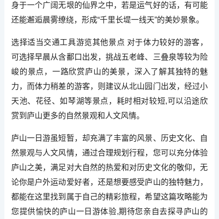
身于一个广阔无垠的仙界之中，若是运气好的话，有可能
还能邂逅晨雾缭绕，形成“千里长堤一线天”的美妙景象。
选择适当交通工具游览其他景点 对于体力较好的游客，
可选择早晨从含鄱口出发，挑战五老峰、三叠泉等较为险
峻的景点，一路欣赏庐山的美景，深入了解其独特的魅
力，而体力稍差的游客，则建议从北山园门出发，经过小
天池、花径、如琴湖等景点，耗时相对较短,可以沿途欣
赏到庐山更多的自然景观和人文风情。
庐山一日游虽短暂，却充满了丰富的风景、历史文化、自
然景观与人文风情，通过合理规划行程，您可以充分体验
庐山之美，满足对大自然的热爱和对历史文化的敬仰，无
论你是户外运动爱好者，还是想要感受庐山的独特魅力，
都能在这里找到属于自己的精彩旅程，希望这篇攻略能为
您提供愉快的庐山一日游体验,期待您亲自去探寻庐山的