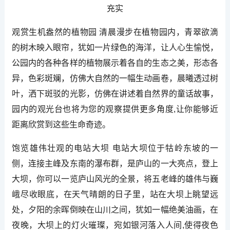
观赏生机盎然的植物园 清晨漫步在植物园内，青翠欲滴
的树木映入眼帘，犹如一片绿色的海洋，让人心生愉悦，
公园内的各种各样的植物展示着各自的生态之美，形态各
异，色彩斑斓，仿佛大自然的一幅生动画卷，晨曦透过树
叶，洒下斑驳的光影，仿佛在讲述着自然界的童话故事，
园内的观光台也将为您的观察提供更多角度,让你能够近
距离欣赏到这些生命奇迹。
饱览雄伟壮观的电站大坝 电站大坝位于牯岭东坡的一
侧，连接主峰及东南的瀑布群，是庐山的一大亮点，登上
大坝，你可以一览庐山风光的全景，将五老峰的雄伟与巍
峨尽收眼底，在天气晴朗的日子里，站在大坝上眺望远
处，夕阳的余晖倒映在山川之间，犹如一幅绝美油画，在
夜晚，大坝上的灯火璀璨，宛如银河落入人间,使得夜色