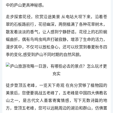
中的庐山更具神秘感。
走步探索花径，欣赏沿途美景 从电站大坝下来，沿着苍
翠的石板路前行，花径幽深，两侧植满了各种花草树木，
散发着淡淡的香气，让人感到宁静舒适，花径上的石阶蜿
蜒曲折，偶有鸟鸣虫鸣声打破寂静，增添了生命的活力，
漫步其中，不仅可以放松身心，还可以欣赏到春夏秋冬四
季的变化,感受到庐山不同时期的自然风貌。
徒步登顶五老峰，一览天下奇观 在充分赏够了植物园的
美景后，您便要挑战五老峰了，五老峰是中国四大佛教名
山之一，是古代文人墨客寄寓情感，写下无数诗篇的地
方，登顶五老峰，您可以远眺周边的湖泊和群山，仿佛置