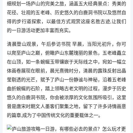
细规划一场庐山的完美之旅，涵盖五大经典景点：秀美的
花径、壮观的五老峰、历史悠久的白鹿洞书院以及悠然自
得的步行道探索，以最佳方式观赏这座名胜古迹,让我们
的一日游活动更加丰富而充实。
清晨登山观景，午后参访书院 早晨，当阳光初升，你可
以爬至庐山之巅，俯瞰庐山东麓瑰丽的景色，五老峰矗立
在山顶，如一条蜿蜒玉带镶嵌于天际线之中，宛如一幅立
体画卷展现在眼前，晨光熹微时分，清晨的露珠反射出晶
莹剔透的光芒，赋予了庐山一份静谧与神秘，沿着五老峰
曲折蜿蜒的石阶，踏上领略古老文明的过程，漫步于历史
悠久的白鹿洞书院，你会被浓厚的文化氛围所吸引，这里
曾是唐宋时期文人墨客们聚集之地，留下了许多诗情画意
的篇章,成为了中国传统文化的重要载体之一。