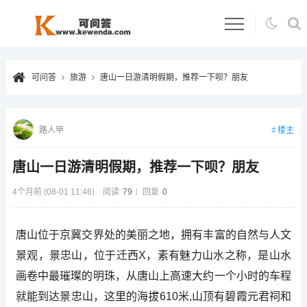
可问答
旅游
唐山一日游清明假期，推荐一下呗？朋友
楼主
路人甲
唐山一日游清明假期，推荐一下呗？朋友
4个月前 (08-01 11:46)
阅读
79
回复
0
唐山位于京冀交界处的美丽之地，拥有丰富的自然与人文
景观，景忠山，位于迁西X，素有魅力山水之称，是山水
画卷中最璀璨的明珠，从唐山上高速大约一个小时的车程
就能到达景忠山，这里的海拔610米,山顶有碧霞元君祠和