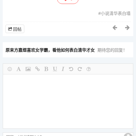
小说清华表白墙
回帖
原来方嘉煜喜欢女学霸，看他如何表白清华才女
期待您的回复！