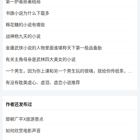
第一炉香原著结局
书旗小说为什么下载多
棉花糖的小说有哪些
战神杨九天的小说
金庸武侠小说的人物里面谁堪称天下第一极品备胎
有关主角母亲是武林四大美女的小说
一个男生，因为你上课和另一个男生玩的很嗨，就给你传纸条，你跟他解释，他还说不在乎，啥意思
有没有耽美虐心、虐泪、虐恋小说推荐
作者还发布过
邯郸广平X旅游景点
如何欣赏电影声音