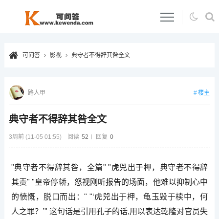
可问答
影视
典守者不得辞其咎全文
楼主
路人甲
典守者不得辞其咎全文
3周前 (11-05 01:55)
阅读
52
回复
0
"典守者不得辞其咎，全篇" "虎兕出于柙，典守者不得辞
其责" "皇帝停轿，怒视刚听报告的场面，他难以抑制心中
的愤慨，脱口而出：" "‘虎兕出于柙，龟玉毁于椟中，何
人之罪？’" 这句话是引用孔子的话,用以表达乾隆对官员失