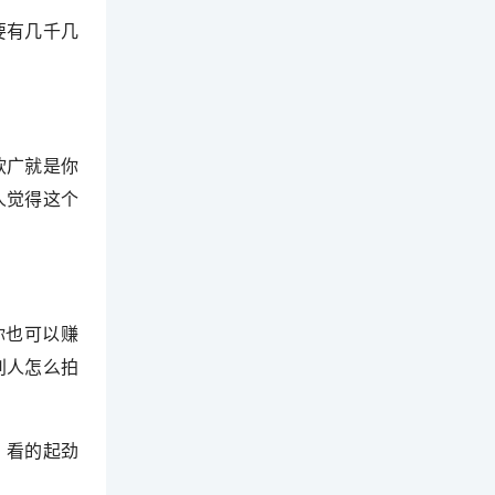
要有几千几
软广就是你
人觉得这个
你也可以赚
别人怎么拍
，看的起劲