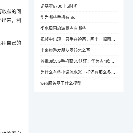
诺基亚6700上S时间
有收益的问
华为哪些手机有nfc
述出来，制
衡水周围旅游景点有哪些
视频中出现一只手在绘画，画出一幅图片的视频，是用什么软件怎么制作
都用自己的
出来旅游发朋友圈该怎么写
首批8款5G手机获3C认证：华为占4款，未见小米，小米这是怎么了
为什么有些小说流水账一样还有那么多人看
web服务基于什么模型