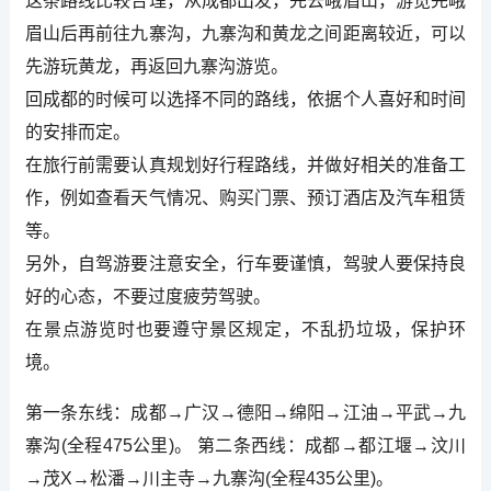
这条路线比较合理，从成都出发，先去峨眉山，游览完峨
眉山后再前往九寨沟，九寨沟和黄龙之间距离较近，可以
先游玩黄龙，再返回九寨沟游览。
回成都的时候可以选择不同的路线，依据个人喜好和时间
的安排而定。
在旅行前需要认真规划好行程路线，并做好相关的准备工
作，例如查看天气情况、购买门票、预订酒店及汽车租赁
等。
另外，自驾游要注意安全，行车要谨慎，驾驶人要保持良
好的心态，不要过度疲劳驾驶。
在景点游览时也要遵守景区规定，不乱扔垃圾，保护环
境。
第一条东线：成都→广汉→德阳→绵阳→江油→平武→九
寨沟(全程475公里)。 第二条西线：成都→都江堰→汶川
→茂X→松潘→川主寺→九寨沟(全程435公里)。