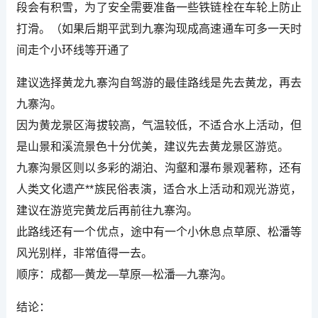
段会有积雪，为了安全需要准备一些铁链栓在车轮上防止
打滑。（如果后期平武到九寨沟现成高速通车可多一天时
间走个小环线等开通了
建议选择黄龙九寨沟自驾游的最佳路线是先去黄龙，再去
九寨沟。
因为黄龙景区海拔较高，气温较低，不适合水上活动，但
是山景和溪流景色十分优美，建议先去黄龙景区游览。
九寨沟景区则以多彩的湖泊、沟壑和瀑布景观著称，还有
人类文化遗产**族民俗表演，适合水上活动和观光游览，
建议在游览完黄龙后再前往九寨沟。
此路线还有一个优点，途中有一个小休息点草原、松潘等
风光别样，非常值得一去。
顺序：成都—黄龙—草原—松潘—九寨沟。
结论：