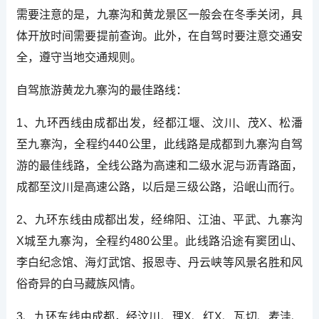
需要注意的是，九寨沟和黄龙景区一般会在冬季关闭，具
体开放时间需要提前查询。此外，在自驾时要注意交通安
全，遵守当地交通规则。
自驾旅游黄龙九寨沟的最佳路线：
1、九环西线由成都出发，经都江堰、汶川、茂X、松潘
至九寨沟，全程约440公里，此线路是成都到九寨沟自驾
游的最佳线路，全线公路为高速和二级水泥与沥青路面，
成都至汶川是高速公路，以后是三级公路，沿岷山而行。
2、九环东线由成都出发，经绵阳、江油、平武、九寨沟
X城至九寨沟，全程约480公里。此线路沿途有窦团山、
李白纪念馆、海灯武馆、报恩寺、丹云峡等风景名胜和风
俗奇异的白马藏族风情。
3、九环东线由成都，经汶川、理X、红X、瓦切、麦洼、