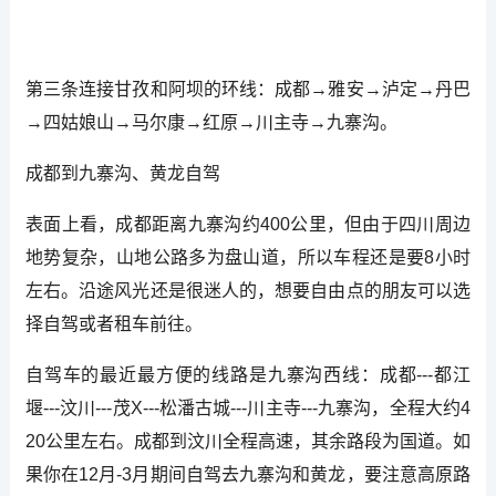
第三条连接甘孜和阿坝的环线：成都→雅安→泸定→丹巴
→四姑娘山→马尔康→红原→川主寺→九寨沟。
成都到九寨沟、黄龙自驾
表面上看，成都距离九寨沟约400公里，但由于四川周边
地势复杂，山地公路多为盘山道，所以车程还是要8小时
左右。沿途风光还是很迷人的，想要自由点的朋友可以选
择自驾或者租车前往。
自驾车的最近最方便的线路是九寨沟西线：成都---都江
堰---汶川---茂X---松潘古城---川主寺---九寨沟，全程大约4
20公里左右。成都到汶川全程高速，其余路段为国道。如
果你在12月-3月期间自驾去九寨沟和黄龙，要注意高原路