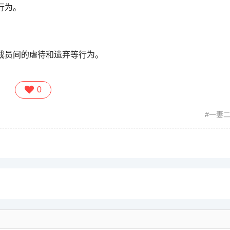
行为。
成员间的虐待和遗弃等行为。
0
一妻