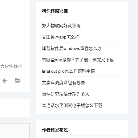
猜你还感兴趣
郑大物联网好就业吗
麦田数学app怎么样
卸载软件后windows重置怎么办
有哪些app是你下完了删，删完又下反反复复的？推荐一些自己认为很牛的app吧
郑大软件就业
final cut pro怎么样识别字幕
共享车调度众包有哪些
事件研究法估计期为多大
普通话水平测试电子版怎么下载
作者还发布过