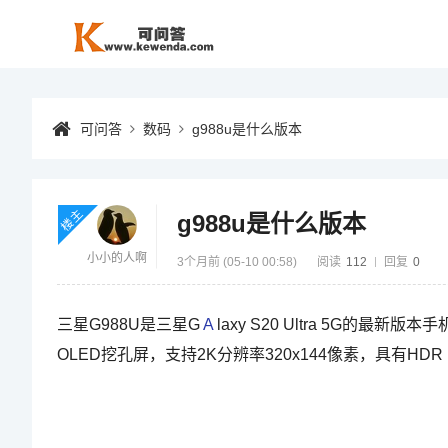
可问答
数码
g988u是什么版本
楼主
g988u是什么版本
小小的人啊
3个月前 (05-10 00:58)
阅读
112
回复
0
三星G988U是三星G
A
laxy S20 Ultra 5G的
OLED挖孔屏，支持2K分辨率320x144像素，具有H