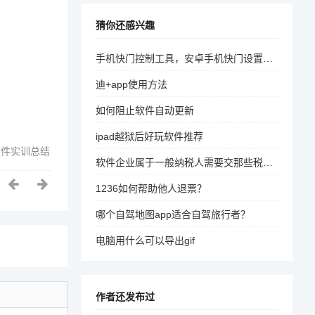
猜你还感兴趣
手机快门控制工具，安卓手机快门设置，手机快门调整设置，手机快门控制设置，安卓手机快门参数设置
迪+app使用方法
如何阻止软件自动更新
ipad越狱后好玩软件推荐
软件实训总结
软件企业属于一般纳税人需要交那些税，税率是多少
1236如何帮助他人退票？
哪个自驾地图app适合自驾旅行者？
电脑用什么可以导出gif
作者还发布过