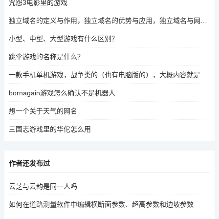
咒怨3电影里的游戏
独立域名的定义与作用，独立域名的优势与应用，独立域名与网站管理的关系，独立域名的注册流程，独立域名与搜索引擎排名，独立域名的类型与选择，独立域名对网站安全性和维护的影响，独立域名如何影响网站流量与用户体验，独立域名与中国的网站管理工具结合，独立域名的常见误区与注意事项
小型、中型、大型游戏有什么区别？
跳伞游戏的名称是什么？
一款手机单机游戏，战争类的（也有电脑版的），大概内容就是可以建造兵营，坦克，还有维修车量，兵种迹处
bornagain游戏怎么确认不是机器人
想一个关于天气的网名
三国志游戏里的华佗怎么用
作者还发布过
云芝与云韵是同一人吗
如何在道路测量软件中编辑横断面参数、超高参数和边坡参数