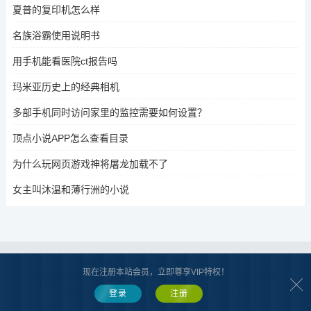
夏普的复印机怎么样
名族浴霸使用说明书
用手机能看医院ct报告吗
玛米亚历史上的经典相机
多部手机同时访问家里的监控需要如何设置？
顶点小说APP怎么查看目录
为什么玩网页游戏神将屠龙加载不了
女主叫沐温和薄行洲的小说
版权声明
|
合作共赢
|
关于我们
|
网站地图
现在注册本站会员，立即尊享VIP特权！
Copyright © 2022 - 2022 www.kewenda.com
可问答
川公网安备
51100202000240号
蜀ICP备2025162717号-1
登录
注册