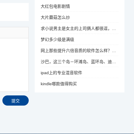
大红包电影剧情
大片蘑菇怎么炒
求小说男主是女主的上司俩人都很逗，印象深刻的是俩人去出差，女主喝醉了抱着男主亲男主反客为主第二天
梦幻多少级是满级
网上那些提升六倍音质的软件怎么样？有哪些推荐
沙巴，这三个岛－环滩岛、蓝环岛、迪加岛，选择一日游哪个岛更好玩
ipad上的专业混音软件
kindle哪款值得购买