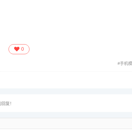
0
手机
的回复！