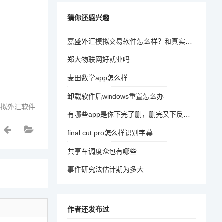
猜你还感兴趣
嘉盛外汇模拟交易软件怎么样？和真实交易是一样的吗
郑大物联网好就业吗
麦田数学app怎么样
卸载软件后windows重置怎么办
模拟外汇软件
有哪些app是你下完了删，删完又下反反复复的？推荐一些自己认为很牛的app吧
final cut pro怎么样识别字幕
共享车调度众包有哪些
事件研究法估计期为多大
作者还发布过